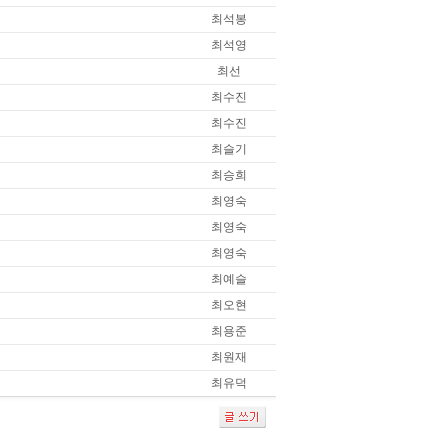
최석봉
최석영
최선
최수진
최수진
최슬기
최승희
최영숙
최영숙
최영숙
최예슬
최오현
최용준
최원재
최유덕