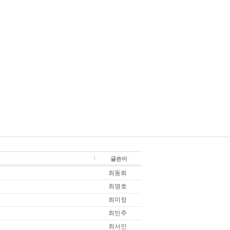
글쓴이
최동희
최명호
최미정
최민주
최서인